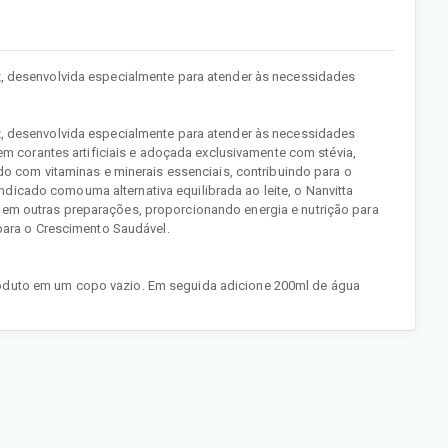
oz, desenvolvida especialmente para atender às necessidades
oz, desenvolvida especialmente para atender às necessidades
 sem corantes artificiais e adoçada exclusivamente com stévia,
ado com vitaminas e minerais essenciais, contribuindo para o
icado comouma alternativa equilibrada ao leite, o Nanvitta
 em outras preparações, proporcionando energia e nutrição para
 para o Crescimento Saudável.
oduto em um copo vazio. Em seguida adicione 200ml de água