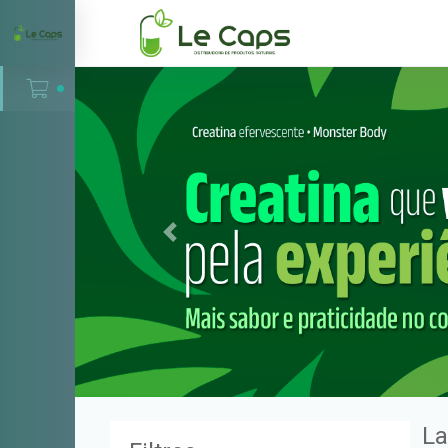
;
;
;
;
;
;
Previous
L